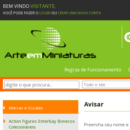
BEM VINDO
VISITANTE,
VOCÊ PODE FAZER O
LOGIN
OU
CRIAR UMA NOVA CONTA
Regras de Funcionamento
Avisar
Marcas e Escalas
Action Figures Enterbay Bonecos
Preencha seu nome e e-
Colecionáveis