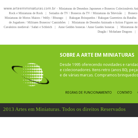
www.arteemminiaturas.com.br -
Miniaturas de Desenhos Japoneses e Bonecos Colecionáveis A
Rock e Miniaturas de Rock
|
Seriados de TV / Bonecos da TV / Miniaturas da Televisão
|
Boneco 
Miniaturas de Motos Maisto / Welly / Bburago
|
Bakugan Brinquedos / Bakugan Guerreiros da Batalha
de Jogadores / Militares Bonecos/ Caminhões
|
Miniaturas de Desenho Animado e Action Figures no 
Cavaleiros medieval / Safari e Schleich
|
Anne Geddes bonecas / Anne Guedes bonecas
|
Miniaturas de 
Dragão / Mcfarlane Dragons
|
SOBRE A ARTE EM MINIATURAS
Desde 1995 oferecendo novidades e rarida
e colecionadores. Itens retro (anos 80), pe
e de várias marcas. Compramos brinquedos 
REGRAS DE FUNCIONAMENTO
CONTATO
2013 Artes em Miniaturas. Todos os direitos Reservados