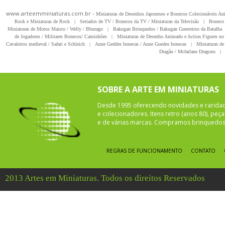
www.arteemminiaturas.com.br -
Miniaturas de Desenhos Japoneses e Bonecos Colecionáveis A
Rock e Miniaturas de Rock
|
Seriados de TV / Bonecos da TV / Miniaturas da Televisão
|
Boneco 
Miniaturas de Motos Maisto / Welly / Bburago
|
Bakugan Brinquedos / Bakugan Guerreiros da Batalha
de Jogadores / Militares Bonecos/ Caminhões
|
Miniaturas de Desenho Animado e Action Figures no 
Cavaleiros medieval / Safari e Schleich
|
Anne Geddes bonecas / Anne Guedes bonecas
|
Miniaturas de 
Dragão / Mcfarlane Dragons
|
SOBRE A ARTE EM MINIATURAS
Desde 1995 oferecendo novidades e rarida
e colecionadores. Itens retro (anos 80), pe
e de várias marcas. Compramos brinquedos 
REGRAS DE FUNCIONAMENTO
CONTATO
2013 Artes em Miniaturas. Todos os direitos Reservados