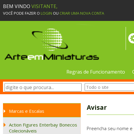
BEM VINDO
VISITANTE,
VOCÊ PODE FAZER O
LOGIN
OU
CRIAR UMA NOVA CONTA
Regras de Funcionamento
Avisar
Marcas e Escalas
Action Figures Enterbay Bonecos
Preencha seu nome e e-
Colecionáveis