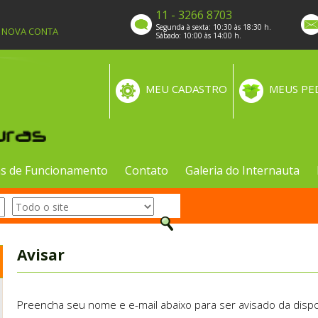
11 - 3266 8703
Segunda à sexta: 10:30 às 18:30 h.
A NOVA CONTA
Sábado: 10:00 às 14:00 h.
MEU CADASTRO
MEUS PE
s de Funcionamento
Contato
Galeria do Internauta
Avisar
Preencha seu nome e e-mail abaixo para ser avisado da dispo