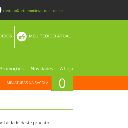
contato@arteemminiaturas.com.br
DIDOS
MEU PEDIDO ATUAL
Promoções
Novidades
A Loja
0
MINIATURAS NA SACOLA
nibilidade deste produto.