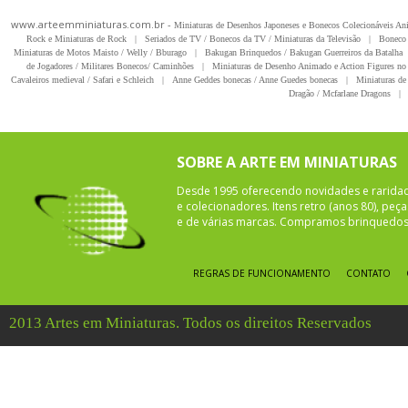
www.arteemminiaturas.com.br -
Miniaturas de Desenhos Japoneses e Bonecos Colecionáveis A
Rock e Miniaturas de Rock
|
Seriados de TV / Bonecos da TV / Miniaturas da Televisão
|
Boneco 
Miniaturas de Motos Maisto / Welly / Bburago
|
Bakugan Brinquedos / Bakugan Guerreiros da Batalha
de Jogadores / Militares Bonecos/ Caminhões
|
Miniaturas de Desenho Animado e Action Figures no 
Cavaleiros medieval / Safari e Schleich
|
Anne Geddes bonecas / Anne Guedes bonecas
|
Miniaturas de 
Dragão / Mcfarlane Dragons
|
SOBRE A ARTE EM MINIATURAS
Desde 1995 oferecendo novidades e rarida
e colecionadores. Itens retro (anos 80), pe
e de várias marcas. Compramos brinquedos 
REGRAS DE FUNCIONAMENTO
CONTATO
2013 Artes em Miniaturas. Todos os direitos Reservados