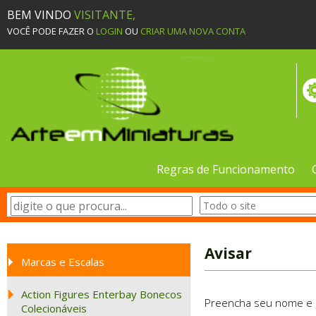
BEM VINDO
VISITANTE,
VOCÊ PODE FAZER O
LOGIN
OU
CRIAR UMA NOVA CONTA
Regras de Funcionamento
Avisar
Marcas e Escalas
Action Figures Enterbay Bonecos
Preencha seu nome e e-
Colecionáveis