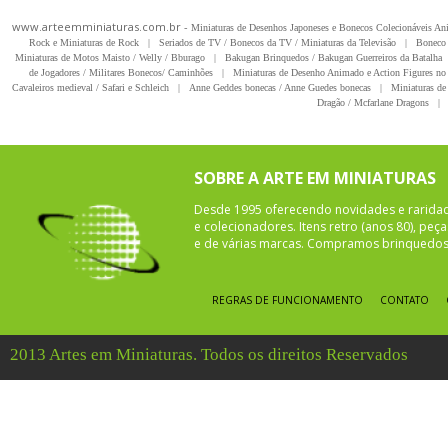
www.arteemminiaturas.com.br -
Miniaturas de Desenhos Japoneses e Bonecos Colecionáveis A
Rock e Miniaturas de Rock
|
Seriados de TV / Bonecos da TV / Miniaturas da Televisão
|
Boneco 
Miniaturas de Motos Maisto / Welly / Bburago
|
Bakugan Brinquedos / Bakugan Guerreiros da Batalha
de Jogadores / Militares Bonecos/ Caminhões
|
Miniaturas de Desenho Animado e Action Figures no 
Cavaleiros medieval / Safari e Schleich
|
Anne Geddes bonecas / Anne Guedes bonecas
|
Miniaturas de 
Dragão / Mcfarlane Dragons
|
SOBRE A ARTE EM MINIATURAS
Desde 1995 oferecendo novidades e rarida
e colecionadores. Itens retro (anos 80), pe
e de várias marcas. Compramos brinquedos 
REGRAS DE FUNCIONAMENTO
CONTATO
2013 Artes em Miniaturas. Todos os direitos Reservados