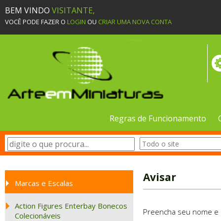
BEM VINDO
VISITANTE,
VOCÊ PODE FAZER O
LOGIN
OU
CRIAR UMA NOVA CONTA
Regras de Funcionamento
Avisar
Marcas e Escalas
Action Figures Enterbay Bonecos
Preencha seu nome e e-
Colecionáveis