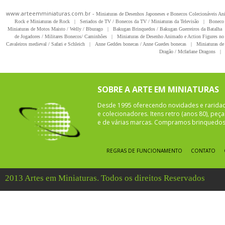
www.arteemminiaturas.com.br -
Miniaturas de Desenhos Japoneses e Bonecos Colecionáveis A
Rock e Miniaturas de Rock
|
Seriados de TV / Bonecos da TV / Miniaturas da Televisão
|
Boneco 
Miniaturas de Motos Maisto / Welly / Bburago
|
Bakugan Brinquedos / Bakugan Guerreiros da Batalha
de Jogadores / Militares Bonecos/ Caminhões
|
Miniaturas de Desenho Animado e Action Figures no 
Cavaleiros medieval / Safari e Schleich
|
Anne Geddes bonecas / Anne Guedes bonecas
|
Miniaturas de 
Dragão / Mcfarlane Dragons
|
SOBRE A ARTE EM MINIATURAS
Desde 1995 oferecendo novidades e rarida
e colecionadores. Itens retro (anos 80), pe
e de várias marcas. Compramos brinquedos 
REGRAS DE FUNCIONAMENTO
CONTATO
2013 Artes em Miniaturas. Todos os direitos Reservados