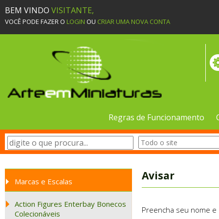
BEM VINDO
VISITANTE,
VOCÊ PODE FAZER O
LOGIN
OU
CRIAR UMA NOVA CONTA
Regras de Funcionamento
Avisar
Marcas e Escalas
Action Figures Enterbay Bonecos
Preencha seu nome e e-
Colecionáveis