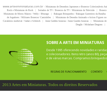
www.arteemminiaturas.com.br -
Miniaturas de Desenhos Japoneses e Bonecos Colecionáveis A
Rock e Miniaturas de Rock
|
Seriados de TV / Bonecos da TV / Miniaturas da Televisão
|
Boneco 
Miniaturas de Motos Maisto / Welly / Bburago
|
Bakugan Brinquedos / Bakugan Guerreiros da Batalha
de Jogadores / Militares Bonecos/ Caminhões
|
Miniaturas de Desenho Animado e Action Figures no 
Cavaleiros medieval / Safari e Schleich
|
Anne Geddes bonecas / Anne Guedes bonecas
|
Miniaturas de 
Dragão / Mcfarlane Dragons
|
SOBRE A ARTE EM MINIATURAS
Desde 1995 oferecendo novidades e rarida
e colecionadores. Itens retro (anos 80), pe
e de várias marcas. Compramos brinquedos 
REGRAS DE FUNCIONAMENTO
CONTATO
2013 Artes em Miniaturas. Todos os direitos Reservados