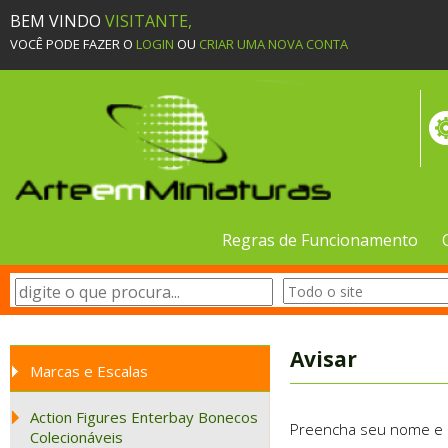
BEM VINDO
VISITANTE,
VOCÊ PODE FAZER O
LOGIN
OU
CRIAR UMA NOVA CONTA
Regras de Funcionamento
Avisar
Marcas e Escalas
Action Figures Enterbay Bonecos
Preencha seu nome e e-
Colecionáveis