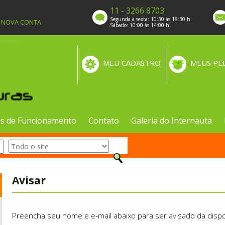
11 - 3266 8703
Segunda à sexta: 10:30 às 18:30 h.
A NOVA CONTA
Sábado: 10:00 às 14:00 h.
MEU CADASTRO
MEUS PE
s de Funcionamento
Contato
Galeria do Internauta
Avisar
Preencha seu nome e e-mail abaixo para ser avisado da dispo