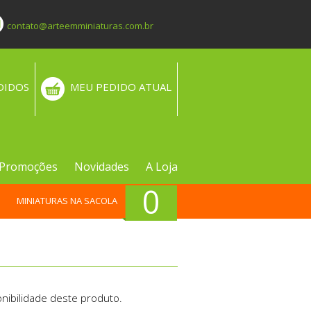
contato@arteemminiaturas.com.br
DIDOS
MEU PEDIDO ATUAL
Promoções
Novidades
A Loja
0
MINIATURAS NA SACOLA
nibilidade deste produto.