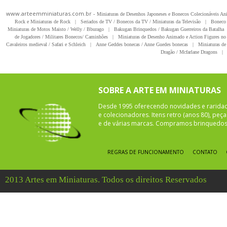
www.arteemminiaturas.com.br -
Miniaturas de Desenhos Japoneses e Bonecos Colecionáveis A
Rock e Miniaturas de Rock
|
Seriados de TV / Bonecos da TV / Miniaturas da Televisão
|
Boneco 
Miniaturas de Motos Maisto / Welly / Bburago
|
Bakugan Brinquedos / Bakugan Guerreiros da Batalha
de Jogadores / Militares Bonecos/ Caminhões
|
Miniaturas de Desenho Animado e Action Figures no 
Cavaleiros medieval / Safari e Schleich
|
Anne Geddes bonecas / Anne Guedes bonecas
|
Miniaturas de 
Dragão / Mcfarlane Dragons
|
SOBRE A ARTE EM MINIATURAS
Desde 1995 oferecendo novidades e rarida
e colecionadores. Itens retro (anos 80), pe
e de várias marcas. Compramos brinquedos 
REGRAS DE FUNCIONAMENTO
CONTATO
2013 Artes em Miniaturas. Todos os direitos Reservados