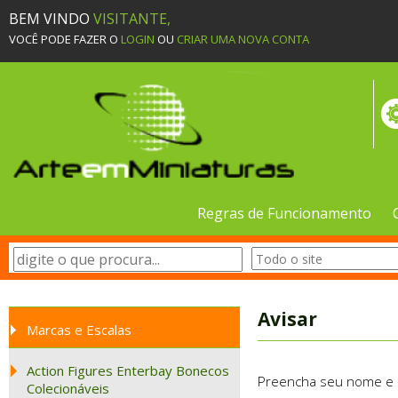
BEM VINDO
VISITANTE,
VOCÊ PODE FAZER O
LOGIN
OU
CRIAR UMA NOVA CONTA
Regras de Funcionamento
Avisar
Marcas e Escalas
Action Figures Enterbay Bonecos
Preencha seu nome e e-
Colecionáveis