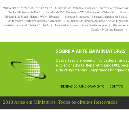
www.arteemminiaturas.com.br -
Miniaturas de Desenhos Japoneses e Bonecos Colecionáveis A
Rock e Miniaturas de Rock
|
Seriados de TV / Bonecos da TV / Miniaturas da Televisão
|
Boneco 
Miniaturas de Motos Maisto / Welly / Bburago
|
Bakugan Brinquedos / Bakugan Guerreiros da Batalha
de Jogadores / Militares Bonecos/ Caminhões
|
Miniaturas de Desenho Animado e Action Figures no 
Cavaleiros medieval / Safari e Schleich
|
Anne Geddes bonecas / Anne Guedes bonecas
|
Miniaturas de 
Dragão / Mcfarlane Dragons
|
SOBRE A ARTE EM MINIATURAS
Desde 1995 oferecendo novidades e rarida
e colecionadores. Itens retro (anos 80), pe
e de várias marcas. Compramos brinquedos 
REGRAS DE FUNCIONAMENTO
CONTATO
2013 Artes em Miniaturas. Todos os direitos Reservados