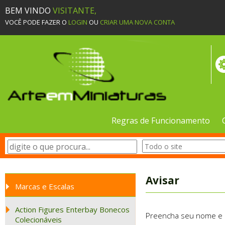
BEM VINDO
VISITANTE,
VOCÊ PODE FAZER O
LOGIN
OU
CRIAR UMA NOVA CONTA
Regras de Funcionamento
Avisar
Marcas e Escalas
Action Figures Enterbay Bonecos
Preencha seu nome e e-
Colecionáveis