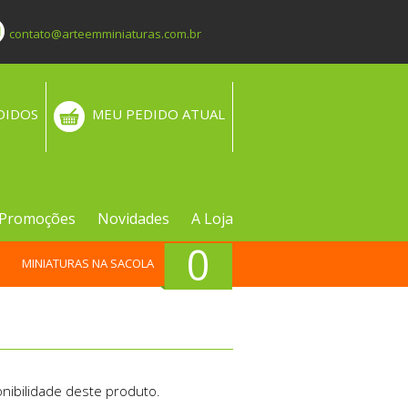
contato@arteemminiaturas.com.br
DIDOS
MEU PEDIDO ATUAL
Promoções
Novidades
A Loja
0
MINIATURAS NA SACOLA
nibilidade deste produto.