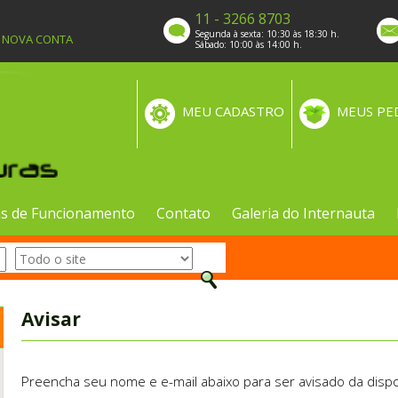
11 - 3266 8703
Segunda à sexta: 10:30 às 18:30 h.
A NOVA CONTA
Sábado: 10:00 às 14:00 h.
MEU CADASTRO
MEUS PE
s de Funcionamento
Contato
Galeria do Internauta
Avisar
Preencha seu nome e e-mail abaixo para ser avisado da dispo