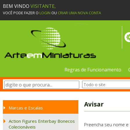
BEM VINDO
VISITANTE,
VOCÊ PODE FAZER O
LOGIN
OU
CRIAR UMA NOVA CONTA
Regras de Funcionamento
Avisar
Marcas e Escalas
Action Figures Enterbay Bonecos
Preencha seu nome e e-
Colecionáveis