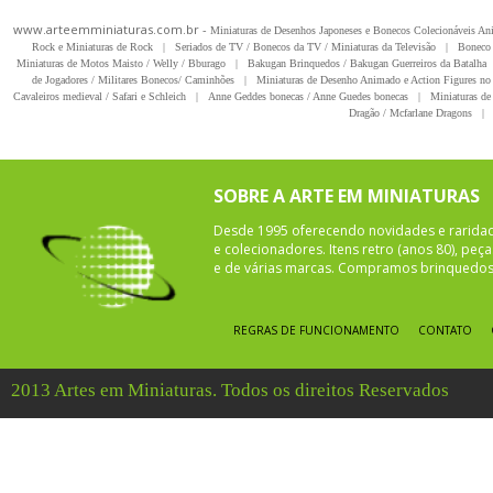
www.arteemminiaturas.com.br -
Miniaturas de Desenhos Japoneses e Bonecos Colecionáveis A
Rock e Miniaturas de Rock
|
Seriados de TV / Bonecos da TV / Miniaturas da Televisão
|
Boneco 
Miniaturas de Motos Maisto / Welly / Bburago
|
Bakugan Brinquedos / Bakugan Guerreiros da Batalha
de Jogadores / Militares Bonecos/ Caminhões
|
Miniaturas de Desenho Animado e Action Figures no 
Cavaleiros medieval / Safari e Schleich
|
Anne Geddes bonecas / Anne Guedes bonecas
|
Miniaturas de 
Dragão / Mcfarlane Dragons
|
SOBRE A ARTE EM MINIATURAS
Desde 1995 oferecendo novidades e rarida
e colecionadores. Itens retro (anos 80), pe
e de várias marcas. Compramos brinquedos 
REGRAS DE FUNCIONAMENTO
CONTATO
2013 Artes em Miniaturas. Todos os direitos Reservados