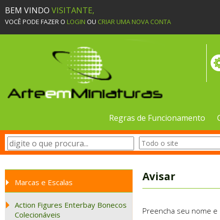
BEM VINDO
VISITANTE,
VOCÊ PODE FAZER O
LOGIN
OU
CRIAR UMA NOVA CONTA
Regras de Funcionamento
Avisar
Marcas e Escalas
Action Figures Enterbay Bonecos
Preencha seu nome e e-
Colecionáveis