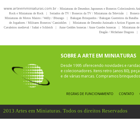
www.arteemminiaturas.com.br -
Miniaturas de Desenhos Japoneses e Bonecos Colecionáveis A
Rock e Miniaturas de Rock
|
Seriados de TV / Bonecos da TV / Miniaturas da Televisão
|
Boneco 
Miniaturas de Motos Maisto / Welly / Bburago
|
Bakugan Brinquedos / Bakugan Guerreiros da Batalha
de Jogadores / Militares Bonecos/ Caminhões
|
Miniaturas de Desenho Animado e Action Figures no 
Cavaleiros medieval / Safari e Schleich
|
Anne Geddes bonecas / Anne Guedes bonecas
|
Miniaturas de 
Dragão / Mcfarlane Dragons
|
SOBRE A ARTE EM MINIATURAS
Desde 1995 oferecendo novidades e rarida
e colecionadores. Itens retro (anos 80), pe
e de várias marcas. Compramos brinquedos 
REGRAS DE FUNCIONAMENTO
CONTATO
2013 Artes em Miniaturas. Todos os direitos Reservados