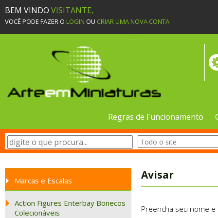
BEM VINDO
VISITANTE,
VOCÊ PODE FAZER O
LOGIN
OU
CRIAR UMA NOVA CONTA
Regras de Funcionamento
Avisar
Marcas e Escalas
Action Figures Enterbay Bonecos
Preencha seu nome e e-
Colecionáveis