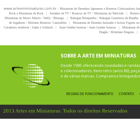
www.arteemminiaturas.com.br -
Miniaturas de Desenhos Japoneses e Bonecos Colecionáveis A
Rock e Miniaturas de Rock
|
Seriados de TV / Bonecos da TV / Miniaturas da Televisão
|
Boneco 
Miniaturas de Motos Maisto / Welly / Bburago
|
Bakugan Brinquedos / Bakugan Guerreiros da Batalha
de Jogadores / Militares Bonecos/ Caminhões
|
Miniaturas de Desenho Animado e Action Figures no 
Cavaleiros medieval / Safari e Schleich
|
Anne Geddes bonecas / Anne Guedes bonecas
|
Miniaturas de 
Dragão / Mcfarlane Dragons
|
SOBRE A ARTE EM MINIATURAS
Desde 1995 oferecendo novidades e rarida
e colecionadores. Itens retro (anos 80), pe
e de várias marcas. Compramos brinquedos 
REGRAS DE FUNCIONAMENTO
CONTATO
2013 Artes em Miniaturas. Todos os direitos Reservados