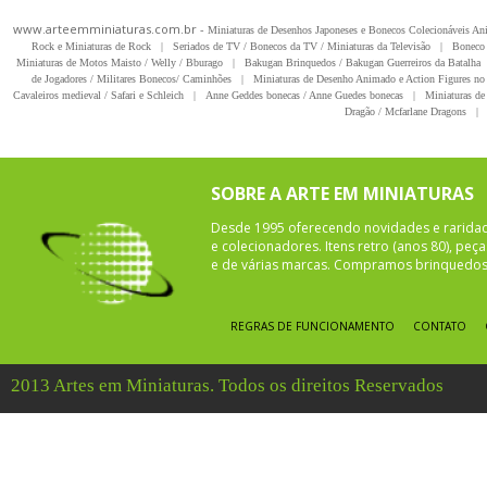
www.arteemminiaturas.com.br -
Miniaturas de Desenhos Japoneses e Bonecos Colecionáveis A
Rock e Miniaturas de Rock
|
Seriados de TV / Bonecos da TV / Miniaturas da Televisão
|
Boneco 
Miniaturas de Motos Maisto / Welly / Bburago
|
Bakugan Brinquedos / Bakugan Guerreiros da Batalha
de Jogadores / Militares Bonecos/ Caminhões
|
Miniaturas de Desenho Animado e Action Figures no 
Cavaleiros medieval / Safari e Schleich
|
Anne Geddes bonecas / Anne Guedes bonecas
|
Miniaturas de 
Dragão / Mcfarlane Dragons
|
SOBRE A ARTE EM MINIATURAS
Desde 1995 oferecendo novidades e rarida
e colecionadores. Itens retro (anos 80), pe
e de várias marcas. Compramos brinquedos 
REGRAS DE FUNCIONAMENTO
CONTATO
2013 Artes em Miniaturas. Todos os direitos Reservados