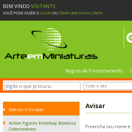
BEM VINDO
VISITANTE,
VOCÊ PODE FAZER O
LOGIN
OU
CRIAR UMA NOVA CONTA
Regras de Funcionamento
Avisar
Marcas e Escalas
Action Figures Enterbay Bonecos
Preencha seu nome e e-
Colecionáveis