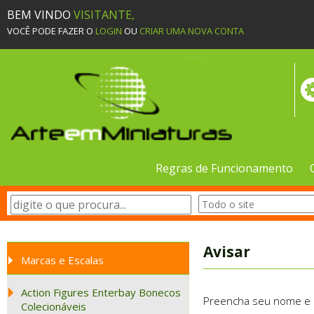
BEM VINDO
VISITANTE,
VOCÊ PODE FAZER O
LOGIN
OU
CRIAR UMA NOVA CONTA
Regras de Funcionamento
Avisar
Marcas e Escalas
Action Figures Enterbay Bonecos
Preencha seu nome e e-
Colecionáveis