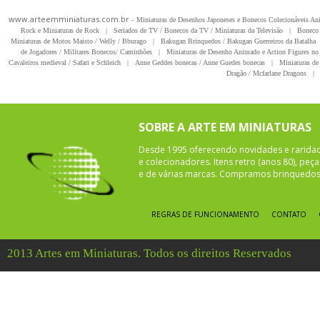
www.arteemminiaturas.com.br -
Miniaturas de Desenhos Japoneses e Bonecos Colecionáveis A
Rock e Miniaturas de Rock
|
Seriados de TV / Bonecos da TV / Miniaturas da Televisão
|
Boneco 
Miniaturas de Motos Maisto / Welly / Bburago
|
Bakugan Brinquedos / Bakugan Guerreiros da Batalha
de Jogadores / Militares Bonecos/ Caminhões
|
Miniaturas de Desenho Animado e Action Figures no 
Cavaleiros medieval / Safari e Schleich
|
Anne Geddes bonecas / Anne Guedes bonecas
|
Miniaturas de 
Dragão / Mcfarlane Dragons
|
SOBRE A ARTE EM MINIATURAS
Desde 1995 oferecendo novidades e rarida
e colecionadores. Itens retro (anos 80), pe
e de várias marcas. Compramos brinquedos 
REGRAS DE FUNCIONAMENTO
CONTATO
2013 Artes em Miniaturas. Todos os direitos Reservados