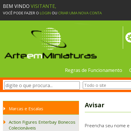
BEM VINDO
VISITANTE,
VOCÊ PODE FAZER O
LOGIN
OU
CRIAR UMA NOVA CONTA
Regras de Funcionamento
Avisar
Marcas e Escalas
Action Figures Enterbay Bonecos
Preencha seu nome e e-
Colecionáveis