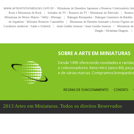
www.arteemminiaturas.com.br -
Miniaturas de Desenhos Japoneses e Bonecos Colecionáveis A
Rock e Miniaturas de Rock
|
Seriados de TV / Bonecos da TV / Miniaturas da Televisão
|
Boneco 
Miniaturas de Motos Maisto / Welly / Bburago
|
Bakugan Brinquedos / Bakugan Guerreiros da Batalha
de Jogadores / Militares Bonecos/ Caminhões
|
Miniaturas de Desenho Animado e Action Figures no 
Cavaleiros medieval / Safari e Schleich
|
Anne Geddes bonecas / Anne Guedes bonecas
|
Miniaturas de 
Dragão / Mcfarlane Dragons
|
SOBRE A ARTE EM MINIATURAS
Desde 1995 oferecendo novidades e rarida
e colecionadores. Itens retro (anos 80), pe
e de várias marcas. Compramos brinquedos 
REGRAS DE FUNCIONAMENTO
CONTATO
2013 Artes em Miniaturas. Todos os direitos Reservados