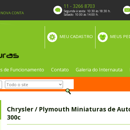
11 - 3266 8703
Segunda à sexta: 10:30 às 18:30 h.
A NOVA CONTA
Sábado: 10:00 às 14:00 h.
MEU CADASTRO
MEUS PE
s de Funcionamento
Contato
Galeria do Internauta
Chrysler / Plymouth Miniaturas de Aut
300c