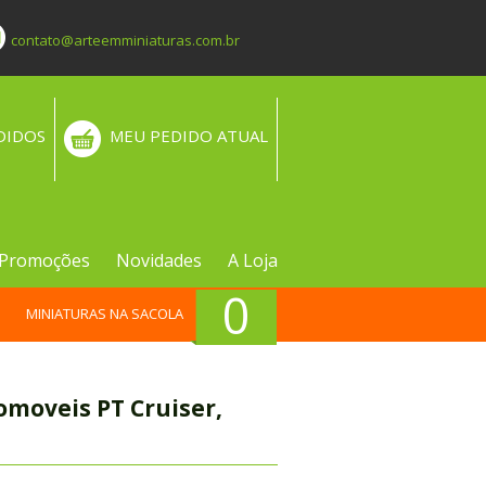
contato@arteemminiaturas.com.br
DIDOS
MEU PEDIDO ATUAL
Promoções
Novidades
A Loja
0
MINIATURAS NA SACOLA
omoveis PT Cruiser,