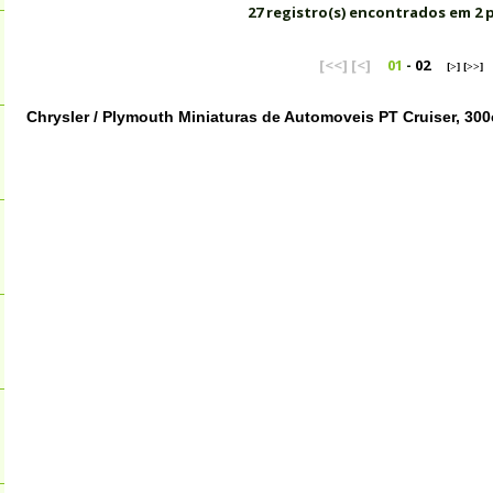
27 registro(s) encontrados em 2 
[<<]
[<]
01
-
02
[>]
[>>]
Chrysler / Plymouth Miniaturas de Automoveis PT Cruiser, 300