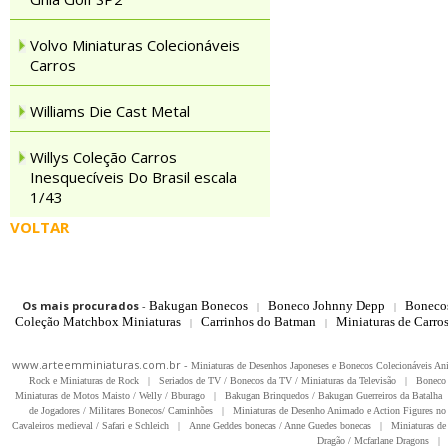
Volvo Miniaturas Colecionáveis
Carros
Williams Die Cast Metal
Willys Coleção Carros
Inesquecíveis Do Brasil escala
1/43
VOLTAR
Os mais procurados
-
Bakugan Bonecos
Boneco Johnny Depp
Boneco
|
|
Coleção Matchbox Miniaturas
Carrinhos do Batman
Miniaturas de Carro
|
|
www.arteemminiaturas.com.br -
Miniaturas de Desenhos Japoneses e Bonecos Colecionáveis A
Rock e Miniaturas de Rock
|
Seriados de TV / Bonecos da TV / Miniaturas da Televisão
|
Boneco 
Miniaturas de Motos Maisto / Welly / Bburago
|
Bakugan Brinquedos / Bakugan Guerreiros da Batalha
de Jogadores / Militares Bonecos/ Caminhões
|
Miniaturas de Desenho Animado e Action Figures no 
Cavaleiros medieval / Safari e Schleich
|
Anne Geddes bonecas / Anne Guedes bonecas
|
Miniaturas de 
Dragão / Mcfarlane Dragons
|