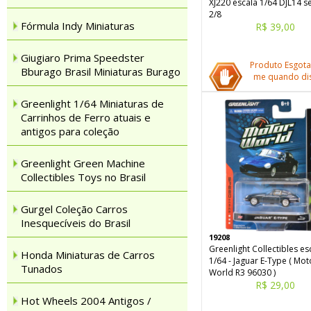
XJ220 escala 1/64 DJL14 s
2/8
Fórmula Indy Miniaturas
R$ 39,00
Giugiaro Prima Speedster
Produto Esgota
Bburago Brasil Miniaturas Burago
me quando dis
Greenlight 1/64 Miniaturas de
Carrinhos de Ferro atuais e
antigos para coleção
Greenlight Green Machine
Collectibles Toys no Brasil
Gurgel Coleção Carros
Inesquecíveis do Brasil
19208
Greenlight Collectibles es
Honda Miniaturas de Carros
1/64 - Jaguar E-Type ( Mot
Tunados
World R3 96030 )
R$ 29,00
Hot Wheels 2004 Antigos /