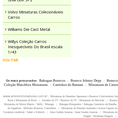
Volvo Miniaturas Colecionáveis
Carros
Williams Die Cast Metal
Willys Coleção Carros
Inesquecíveis Do Brasil escala
1/43
VOLTAR
Os mais procurados
-
Bakugan Bonecos
Boneco Johnny Depp
Boneco
|
|
Coleção Matchbox Miniaturas
Carrinhos do Batman
Miniaturas de Carro
|
|
www.arteemminiaturas.com.br -
Miniaturas de Desenhos Japoneses e Bonecos Colecionáveis A
Rock e Miniaturas de Rock
|
Seriados de TV / Bonecos da TV / Miniaturas da Televisão
|
Boneco 
Miniaturas de Motos Maisto / Welly / Bburago
|
Bakugan Brinquedos / Bakugan Guerreiros da Batalha
de Jogadores / Militares Bonecos/ Caminhões
|
Miniaturas de Desenho Animado e Action Figures no 
Cavaleiros medieval / Safari e Schleich
|
Anne Geddes bonecas / Anne Guedes bonecas
|
Miniaturas de 
Dragão / Mcfarlane Dragons
|