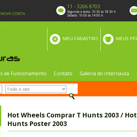
11 - 3266 8703
Segunda à sexta: 10:30 às 18:30 h.
A NOVA CONTA
Sábado: 10:00 às 14:00 h.
MEU CADASTRO
MEUS PE
s de Funcionamento
Contato
Galeria do Internauta
Hot Wheels Comprar T Hunts 2003 / Hot 
Hunts Poster 2003