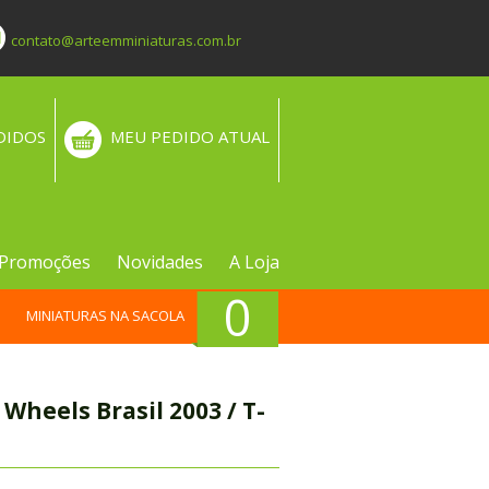
contato@arteemminiaturas.com.br
DIDOS
MEU PEDIDO ATUAL
Promoções
Novidades
A Loja
0
MINIATURAS NA SACOLA
Wheels Brasil 2003 / T-