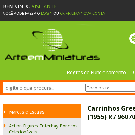
BEM VINDO
VISITANTE,
VOCÊ PODE FAZER O
LOGIN
OU
CRIAR UMA NOVA CONTA
Regras de Funcionamento
Carrinhos Gree
Marcas e Escalas
(1955) R7 9607
Action Figures Enterbay Bonecos
Colecionáveis