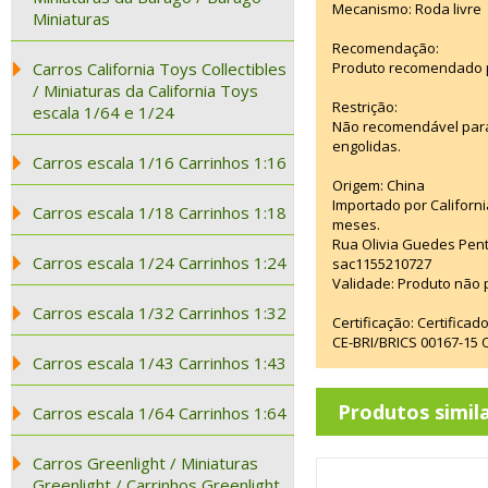
Mecanismo: Roda livre
Miniaturas
Recomendação:
Carros California Toys Collectibles
Produto recomendado p
/ Miniaturas da California Toys
Restrição:
escala 1/64 e 1/24
Não recomendável para
engolidas.
Carros escala 1/16 Carrinhos 1:16
Origem: China
Importado por Californi
Carros escala 1/18 Carrinhos 1:18
meses.
Rua Olivia Guedes Pent
Carros escala 1/24 Carrinhos 1:24
sac1155210727
Validade: Produto não p
Carros escala 1/32 Carrinhos 1:32
Certificação: Certifica
CE-BRI/BRICS 00167-15
Carros escala 1/43 Carrinhos 1:43
Produtos simil
Carros escala 1/64 Carrinhos 1:64
Carros Greenlight / Miniaturas
Greenlight / Carrinhos Greenlight