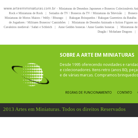
www.arteemminiaturas.com.br -
Miniaturas de Desenhos Japoneses e Bonecos Colecionáveis A
Rock e Miniaturas de Rock
|
Seriados de TV / Bonecos da TV / Miniaturas da Televisão
|
Boneco 
Miniaturas de Motos Maisto / Welly / Bburago
|
Bakugan Brinquedos / Bakugan Guerreiros da Batalha
de Jogadores / Militares Bonecos/ Caminhões
|
Miniaturas de Desenho Animado e Action Figures no 
Cavaleiros medieval / Safari e Schleich
|
Anne Geddes bonecas / Anne Guedes bonecas
|
Miniaturas de 
Dragão / Mcfarlane Dragons
|
SOBRE A ARTE EM MINIATURAS
Desde 1995 oferecendo novidades e rarida
e colecionadores. Itens retro (anos 80), pe
e de várias marcas. Compramos brinquedos 
REGRAS DE FUNCIONAMENTO
CONTATO
2013 Artes em Miniaturas. Todos os direitos Reservados