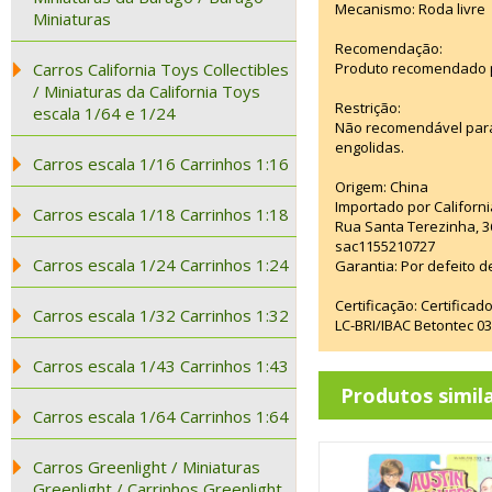
Mecanismo: Roda livre
Miniaturas
Recomendação:
Carros California Toys Collectibles
Produto recomendado p
/ Miniaturas da California Toys
Restrição:
escala 1/64 e 1/24
Não recomendável para
engolidas.
Carros escala 1/16 Carrinhos 1:16
Origem: China
Importado por Californi
Carros escala 1/18 Carrinhos 1:18
Rua Santa Terezinha, 3
sac1155210727
Carros escala 1/24 Carrinhos 1:24
Garantia: Por defeito d
Certificação: Certifica
Carros escala 1/32 Carrinhos 1:32
LC-BRI/IBAC Betontec 
Carros escala 1/43 Carrinhos 1:43
Produtos simil
Carros escala 1/64 Carrinhos 1:64
Carros Greenlight / Miniaturas
Greenlight / Carrinhos Greenlight