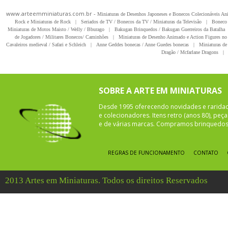
www.arteemminiaturas.com.br -
Miniaturas de Desenhos Japoneses e Bonecos Colecionáveis A
Rock e Miniaturas de Rock
|
Seriados de TV / Bonecos da TV / Miniaturas da Televisão
|
Boneco 
Miniaturas de Motos Maisto / Welly / Bburago
|
Bakugan Brinquedos / Bakugan Guerreiros da Batalha
de Jogadores / Militares Bonecos/ Caminhões
|
Miniaturas de Desenho Animado e Action Figures no 
Cavaleiros medieval / Safari e Schleich
|
Anne Geddes bonecas / Anne Guedes bonecas
|
Miniaturas de 
Dragão / Mcfarlane Dragons
|
SOBRE A ARTE EM MINIATURAS
Desde 1995 oferecendo novidades e rarida
e colecionadores. Itens retro (anos 80), pe
e de várias marcas. Compramos brinquedos 
REGRAS DE FUNCIONAMENTO
CONTATO
2013 Artes em Miniaturas. Todos os direitos Reservados