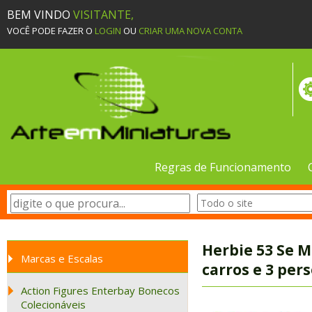
BEM VINDO
VISITANTE,
VOCÊ PODE FAZER O
LOGIN
OU
CRIAR UMA NOVA CONTA
Regras de Funcionamento
Herbie 53 Se 
Marcas e Escalas
carros e 3 pe
Action Figures Enterbay Bonecos
Colecionáveis