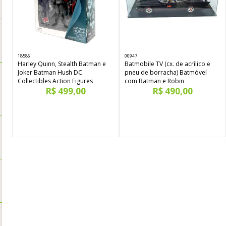
18586
00947
Harley Quinn, Stealth Batman e
Batmobile TV (cx. de acrílico e
Joker Batman Hush DC
pneu de borracha) Batmóvel
Collectibles Action Figures
com Batman e Robin
R$ 499,00
R$ 490,00