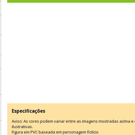
Especificações
Aviso: As cores podem variar entre as imagens mostradas acima 
ilustrativas.
Figura em PVC baseada em personagem fictício