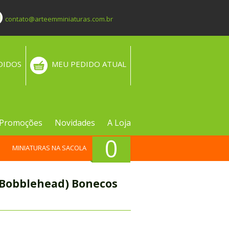
contato@arteemminiaturas.com.br
DIDOS
MEU PEDIDO ATUAL
Promoções
Novidades
A Loja
0
MINIATURAS NA SACOLA
Bobblehead) Bonecos