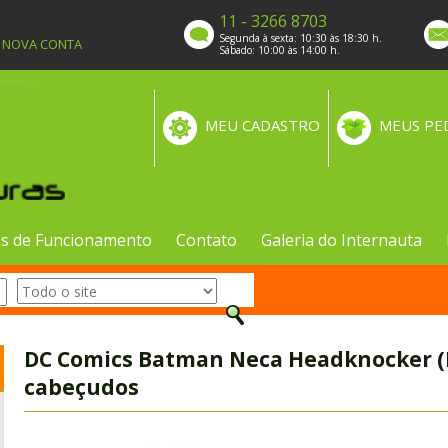
11 - 3266 8703
Segunda à sexta: 10:30 às 18:30 h.
A NOVA CONTA
Sábado: 10:00 às 14:00 h.
MEU CADASTRO
MEUS PE
s de Funcionamento
Contato
Galeria do Internauta
DC Comics Batman Neca Headknocker (
cabeçudos