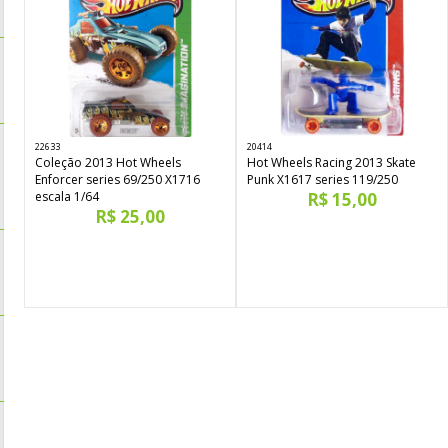
22633
20414
Coleção 2013 Hot Wheels
Hot Wheels Racing 2013 Skate
Enforcer series 69/250 X1716
Punk X1617 series 119/250
escala 1/64
R$ 15,00
R$ 25,00