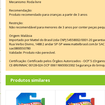
Mecanismo: Roda livre
Recomendação:
Produto recomendado para crianças a partir de 3 anos
Restrição:
Não recomendável para menores de 3 anos por conter peças pequ
Origem: Malásia
Importado por Mattel do Brasil Ltda CNPJ 54558002/0001-20 garanti
Rua Verbo Divino, 1488 2 andar SP-SP www.mattelbrasil.com.br SA
sac0800550780
Validade: Produto não perecível.
Certificação: Certificado pelos Órgãos Autorizados - OCP´S (Organi
CE-BRI/INNAC 00128-02A OCP 0061 NM300/2002 Segurança do brinq
Produtos similares