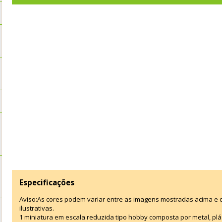
Especificações
Aviso:As cores podem variar entre as imagens mostradas acima e
ilustrativas.
1 miniatura em escala reduzida tipo hobby composta por metal, plást