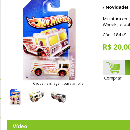
› Novidade!
Miniatura em
Wheels, esca
Cód.: 18449
R$ 20,0
Comprar
Clique na imagem para ampliar
Vídeo