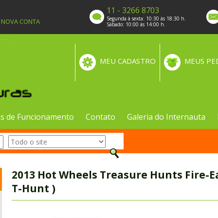
11 - 3266 8703
Segunda à sexta: 10:30 às 18:30 h.
A NOVA CONTA
Sábado: 10:00 às 14:00 h.
MEU CADASTRO
MEUS PE
s de Funcionamento
Contato
Galeria do Internauta
2013 Hot Wheels Treasure Hunts Fire-Ea
T-Hunt )