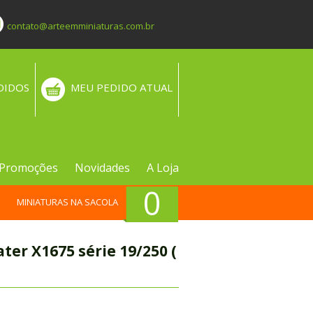
contato@arteemminiaturas.com.br
DIDOS
MEU PEDIDO ATUAL
Promoções
Novidades
A Loja
0
MINIATURAS NA SACOLA
ter X1675 série 19/250 (