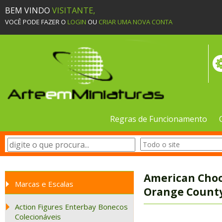
BEM VINDO
VISITANTE,
VOCÊ PODE FAZER O
LOGIN
OU
CRIAR UMA NOVA CONTA
Regras de Funcionamento
American Choop
Marcas e Escalas
Orange Count
Action Figures Enterbay Bonecos
Colecionáveis