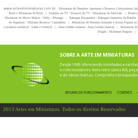
www.arteemminiaturas.com.br -
Miniaturas de Desenhos Japoneses e Bonecos Colecionáveis A
Rock e Miniaturas de Rock
|
Seriados de TV / Bonecos da TV / Miniaturas da Televisão
|
Boneco 
Miniaturas de Motos Maisto / Welly / Bburago
|
Bakugan Brinquedos / Bakugan Guerreiros da Batalha
de Jogadores / Militares Bonecos/ Caminhões
|
Miniaturas de Desenho Animado e Action Figures no 
Cavaleiros medieval / Safari e Schleich
|
Anne Geddes bonecas / Anne Guedes bonecas
|
Miniaturas de 
Dragão / Mcfarlane Dragons
|
SOBRE A ARTE EM MINIATURAS
Desde 1995 oferecendo novidades e rarida
e colecionadores. Itens retro (anos 80), pe
e de várias marcas. Compramos brinquedos 
REGRAS DE FUNCIONAMENTO
CONTATO
2013 Artes em Miniaturas. Todos os direitos Reservados