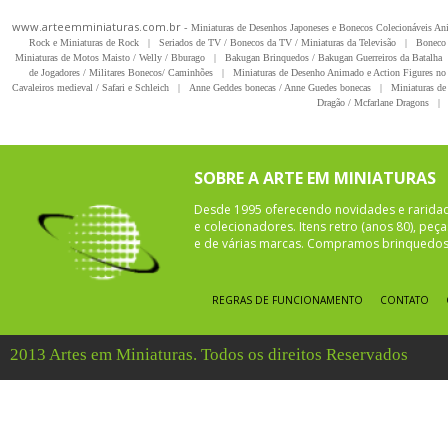
www.arteemminiaturas.com.br -
Miniaturas de Desenhos Japoneses e Bonecos Colecionáveis A
Rock e Miniaturas de Rock
|
Seriados de TV / Bonecos da TV / Miniaturas da Televisão
|
Boneco 
Miniaturas de Motos Maisto / Welly / Bburago
|
Bakugan Brinquedos / Bakugan Guerreiros da Batalha
de Jogadores / Militares Bonecos/ Caminhões
|
Miniaturas de Desenho Animado e Action Figures no 
Cavaleiros medieval / Safari e Schleich
|
Anne Geddes bonecas / Anne Guedes bonecas
|
Miniaturas de 
Dragão / Mcfarlane Dragons
|
SOBRE A ARTE EM MINIATURAS
Desde 1995 oferecendo novidades e rarida
e colecionadores. Itens retro (anos 80), pe
e de várias marcas. Compramos brinquedos 
REGRAS DE FUNCIONAMENTO
CONTATO
2013 Artes em Miniaturas. Todos os direitos Reservados