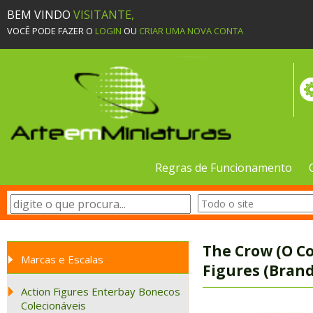
BEM VINDO
VISITANTE,
VOCÊ PODE FAZER O
LOGIN
OU
CRIAR UMA NOVA CONTA
Regras de Funcionamento
The Crow (O Co
Marcas e Escalas
Figures (Bran
Action Figures Enterbay Bonecos
Colecionáveis