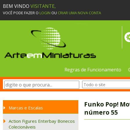
BEM VINDO
VISITANTE,
VOCÊ PODE FAZER O
LOGIN
OU
CRIAR UMA NOVA CONTA
Regras de Funcionamento
Funko Pop! Mov
Marcas e Escalas
número 55
Action Figures Enterbay Bonecos
Colecionáveis