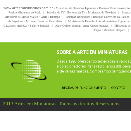
www.arteemminiaturas.com.br -
Miniaturas de Desenhos Japoneses e Bonecos Colecionáveis A
Rock e Miniaturas de Rock
|
Seriados de TV / Bonecos da TV / Miniaturas da Televisão
|
Boneco 
Miniaturas de Motos Maisto / Welly / Bburago
|
Bakugan Brinquedos / Bakugan Guerreiros da Batalha
de Jogadores / Militares Bonecos/ Caminhões
|
Miniaturas de Desenho Animado e Action Figures no 
Cavaleiros medieval / Safari e Schleich
|
Anne Geddes bonecas / Anne Guedes bonecas
|
Miniaturas de 
Dragão / Mcfarlane Dragons
|
SOBRE A ARTE EM MINIATURAS
Desde 1995 oferecendo novidades e rarida
e colecionadores. Itens retro (anos 80), pe
e de várias marcas. Compramos brinquedos 
REGRAS DE FUNCIONAMENTO
CONTATO
2013 Artes em Miniaturas. Todos os direitos Reservados