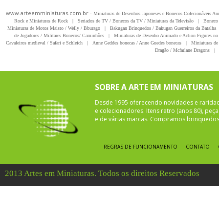
www.arteemminiaturas.com.br -
Miniaturas de Desenhos Japoneses e Bonecos Colecionáveis A
Rock e Miniaturas de Rock
|
Seriados de TV / Bonecos da TV / Miniaturas da Televisão
|
Boneco 
Miniaturas de Motos Maisto / Welly / Bburago
|
Bakugan Brinquedos / Bakugan Guerreiros da Batalha
de Jogadores / Militares Bonecos/ Caminhões
|
Miniaturas de Desenho Animado e Action Figures no 
Cavaleiros medieval / Safari e Schleich
|
Anne Geddes bonecas / Anne Guedes bonecas
|
Miniaturas de 
Dragão / Mcfarlane Dragons
|
SOBRE A ARTE EM MINIATURAS
Desde 1995 oferecendo novidades e rarida
e colecionadores. Itens retro (anos 80), pe
e de várias marcas. Compramos brinquedos 
REGRAS DE FUNCIONAMENTO
CONTATO
2013 Artes em Miniaturas. Todos os direitos Reservados