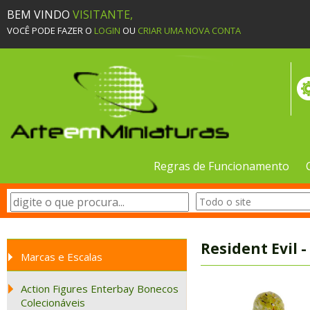
BEM VINDO
VISITANTE,
VOCÊ PODE FAZER O
LOGIN
OU
CRIAR UMA NOVA CONTA
Regras de Funcionamento
Resident Evil 
Marcas e Escalas
Action Figures Enterbay Bonecos
Colecionáveis