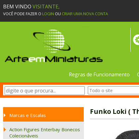
BEM VINDO
VISITANTE,
VOCÊ PODE FAZER O
LOGIN
OU
CRIAR UMA NOVA CONTA
Regras de Funcionamento
Funko Loki ( 
Marcas e Escalas
Action Figures Enterbay Bonecos
Colecionáveis