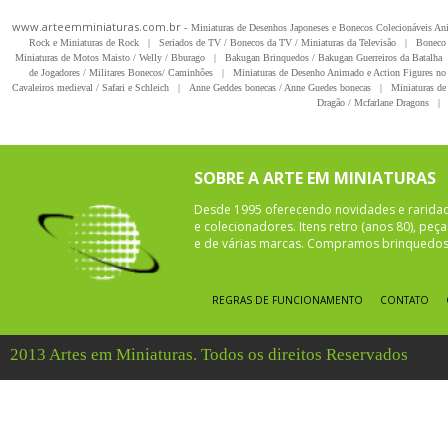
www.arteemminiaturas.com.br -
Miniaturas de Desenhos Japoneses e Bonecos Colecionáveis A
Rock e Miniaturas de Rock
|
Seriados de TV / Bonecos da TV / Miniaturas da Televisão
|
Boneco 
Miniaturas de Motos Maisto / Welly / Bburago
|
Bakugan Brinquedos / Bakugan Guerreiros da Batalha
de Jogadores / Militares Bonecos/ Caminhões
|
Miniaturas de Desenho Animado e Action Figures no 
Cavaleiros medieval / Safari e Schleich
|
Anne Geddes bonecas / Anne Guedes bonecas
|
Miniaturas de 
Dragão / Mcfarlane Dragons
|
SOBRE A ARTE EM MINIATURAS
Desde 1995 oferecendo novidades e rarida
e colecionadores. Itens retro (anos 80), pe
e de várias marcas. Compramos brinquedos 
REGRAS DE FUNCIONAMENTO
CONTATO
2013 Artes em Miniaturas. Todos os direitos Reservados