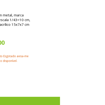
m metal, marca
escala 1/43=10 cm
,
acrílico 15x7x7 cm
00
to Esgotado avisa-me
o disponível.