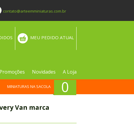
contato@arteemminiaturas.com.br
DIDOS
MEU PEDIDO ATUAL
Promoções
Novidades
A Loja
0
MINIATURAS NA SACOLA
ivery Van marca