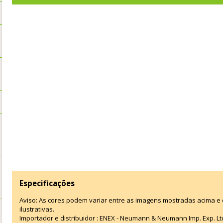
Especificações
Aviso: As cores podem variar entre as imagens mostradas acima 
ilustrativas.
Importador e distribuidor : ENEX - Neumann & Neumann Imp. Exp. L