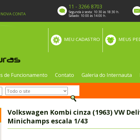
11 - 3266 8703
Segunda à sexta: 10:30 às 18:30 h.
A NOVA CONTA
Sábado: 10:00 às 14:00 h.
MEU CADASTRO
MEUS PE
s de Funcionamento
Contato
Galeria do Internauta
Volkswagen Kombi cinza (1963) VW Del
Minichamps escala 1/43