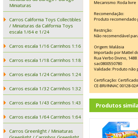
Mecanismo: Roda livre
Miniaturas
Recomendação:
Carros California Toys Collectibles
Produto recomendado pa
/ Miniaturas da California Toys
Restrição:
escala 1/64 e 1/24
Não recomendável para
Carros escala 1/16 Carrinhos 1:16
Origem: Malásia
Importado por Mattel d
Rua Verbo Divino, 1488
Carros escala 1/18 Carrinhos 1:18
sac0800550780
Validade: Produto não p
Carros escala 1/24 Carrinhos 1:24
Certificação: Certifica
CE-BRI/INNAC 00128-02
Carros escala 1/32 Carrinhos 1:32
Carros escala 1/43 Carrinhos 1:43
Produtos simil
Carros escala 1/64 Carrinhos 1:64
Carros Greenlight / Miniaturas
Greenlight / Carrinhos Greenlight