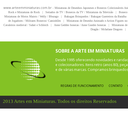
www.arteemminiaturas.com.br -
Miniaturas de Desenhos Japoneses e Bonecos Colecionáveis A
Rock e Miniaturas de Rock
|
Seriados de TV / Bonecos da TV / Miniaturas da Televisão
|
Boneco 
Miniaturas de Motos Maisto / Welly / Bburago
|
Bakugan Brinquedos / Bakugan Guerreiros da Batalha
de Jogadores / Militares Bonecos/ Caminhões
|
Miniaturas de Desenho Animado e Action Figures no 
Cavaleiros medieval / Safari e Schleich
|
Anne Geddes bonecas / Anne Guedes bonecas
|
Miniaturas de 
Dragão / Mcfarlane Dragons
|
SOBRE A ARTE EM MINIATURAS
Desde 1995 oferecendo novidades e rarida
e colecionadores. Itens retro (anos 80), pe
e de várias marcas. Compramos brinquedos 
REGRAS DE FUNCIONAMENTO
CONTATO
2013 Artes em Miniaturas. Todos os direitos Reservados