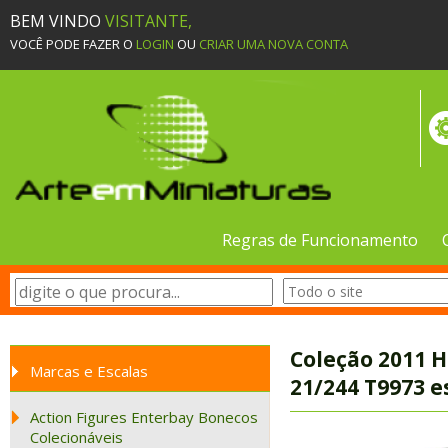
BEM VINDO
VISITANTE,
VOCÊ PODE FAZER O
LOGIN
OU
CRIAR UMA NOVA CONTA
Regras de Funcionamento
Coleção 2011 H
Marcas e Escalas
21/244 T9973 e
Action Figures Enterbay Bonecos
Colecionáveis