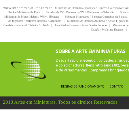
www.arteemminiaturas.com.br -
Miniaturas de Desenhos Japoneses e Bonecos Colecionáveis A
Rock e Miniaturas de Rock
|
Seriados de TV / Bonecos da TV / Miniaturas da Televisão
|
Boneco 
Miniaturas de Motos Maisto / Welly / Bburago
|
Bakugan Brinquedos / Bakugan Guerreiros da Batalha
de Jogadores / Militares Bonecos/ Caminhões
|
Miniaturas de Desenho Animado e Action Figures no 
Cavaleiros medieval / Safari e Schleich
|
Anne Geddes bonecas / Anne Guedes bonecas
|
Miniaturas de 
Dragão / Mcfarlane Dragons
|
SOBRE A ARTE EM MINIATURAS
Desde 1995 oferecendo novidades e rarida
e colecionadores. Itens retro (anos 80), pe
e de várias marcas. Compramos brinquedos 
REGRAS DE FUNCIONAMENTO
CONTATO
2013 Artes em Miniaturas. Todos os direitos Reservados