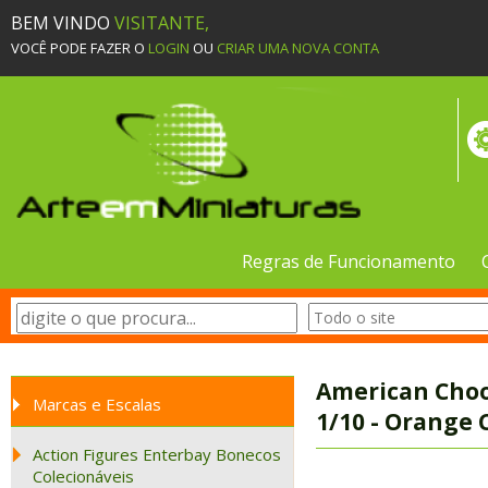
BEM VINDO
VISITANTE,
VOCÊ PODE FAZER O
LOGIN
OU
CRIAR UMA NOVA CONTA
Regras de Funcionamento
American Choop
Marcas e Escalas
1/10 - Orange
Action Figures Enterbay Bonecos
Colecionáveis