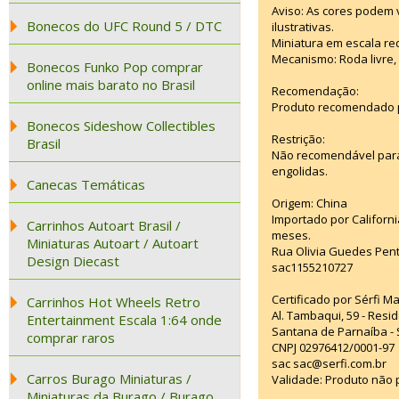
Aviso: As cores podem
Bonecos do UFC Round 5 / DTC
ilustrativas.
Miniatura em escala red
Mecanismo: Roda livre, 
Bonecos Funko Pop comprar
online mais barato no Brasil
Recomendação:
Produto recomendado p
Bonecos Sideshow Collectibles
Restrição:
Brasil
Não recomendável para
engolidas.
Canecas Temáticas
Origem: China
Importado por Californi
Carrinhos Autoart Brasil /
meses.
Miniaturas Autoart / Autoart
Rua Olivia Guedes Pent
Design Diecast
sac1155210727
Certificado por Sérfi M
Carrinhos Hot Wheels Retro
Al. Tambaqui, 59 - Resid
Entertainment Escala 1:64 onde
Santana de Parnaíba - 
comprar raros
CNPJ 02976412/0001-97
sac sac@serfi.com.br
Carros Burago Miniaturas /
Validade: Produto não p
Miniaturas da Burago / Burago