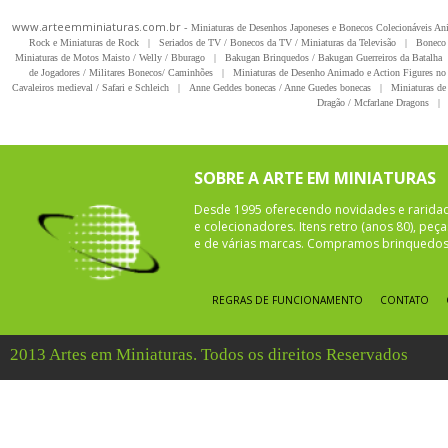
www.arteemminiaturas.com.br -
Miniaturas de Desenhos Japoneses e Bonecos Colecionáveis A
Rock e Miniaturas de Rock
|
Seriados de TV / Bonecos da TV / Miniaturas da Televisão
|
Boneco 
Miniaturas de Motos Maisto / Welly / Bburago
|
Bakugan Brinquedos / Bakugan Guerreiros da Batalha
de Jogadores / Militares Bonecos/ Caminhões
|
Miniaturas de Desenho Animado e Action Figures no 
Cavaleiros medieval / Safari e Schleich
|
Anne Geddes bonecas / Anne Guedes bonecas
|
Miniaturas de 
Dragão / Mcfarlane Dragons
|
SOBRE A ARTE EM MINIATURAS
Desde 1995 oferecendo novidades e rarida
e colecionadores. Itens retro (anos 80), pe
e de várias marcas. Compramos brinquedos 
REGRAS DE FUNCIONAMENTO
CONTATO
2013 Artes em Miniaturas. Todos os direitos Reservados