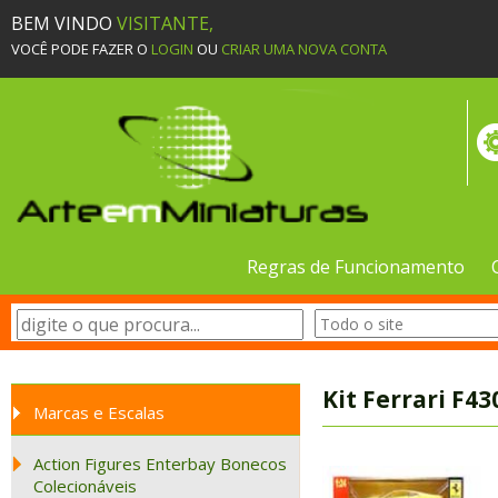
BEM VINDO
VISITANTE,
VOCÊ PODE FAZER O
LOGIN
OU
CRIAR UMA NOVA CONTA
Regras de Funcionamento
Kit Ferrari F43
Marcas e Escalas
Action Figures Enterbay Bonecos
Colecionáveis