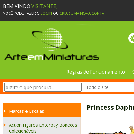
BEM VINDO
VISITANTE,
VOCÊ PODE FAZER O
LOGIN
OU
CRIAR UMA NOVA CONTA
Regras de Funcionamento
Princess Daphn
Marcas e Escalas
Action Figures Enterbay Bonecos
Colecionáveis