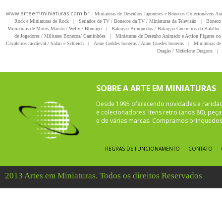
www.arteemminiaturas.com.br -
Miniaturas de Desenhos Japoneses e Bonecos Colecionáveis A
Rock e Miniaturas de Rock
|
Seriados de TV / Bonecos da TV / Miniaturas da Televisão
|
Boneco 
Miniaturas de Motos Maisto / Welly / Bburago
|
Bakugan Brinquedos / Bakugan Guerreiros da Batalha
de Jogadores / Militares Bonecos/ Caminhões
|
Miniaturas de Desenho Animado e Action Figures no 
Cavaleiros medieval / Safari e Schleich
|
Anne Geddes bonecas / Anne Guedes bonecas
|
Miniaturas de 
Dragão / Mcfarlane Dragons
|
SOBRE A ARTE EM MINIATURAS
Desde 1995 oferecendo novidades e rarida
e colecionadores. Itens retro (anos 80), pe
e de várias marcas. Compramos brinquedos 
REGRAS DE FUNCIONAMENTO
CONTATO
2013 Artes em Miniaturas. Todos os direitos Reservados