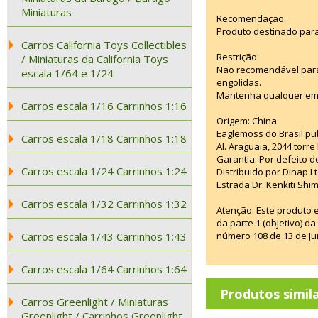
Miniaturas
Recomendação:
Produto destinado para
Carros California Toys Collectibles
Restrição:
/ Miniaturas da California Toys
Não recomendável para
escala 1/64 e 1/24
engolidas.
Mantenha qualquer emba
Carros escala 1/16 Carrinhos 1:16
Origem: China
Eaglemoss do Brasil pub
Carros escala 1/18 Carrinhos 1:18
Al. Araguaia, 2044 torre
Garantia: Por defeito d
Carros escala 1/24 Carrinhos 1:24
Distribuido por Dinap L
Estrada Dr. Kenkiti Sh
Carros escala 1/32 Carrinhos 1:32
Atenção: Este produto 
da parte 1 (objetivo) 
Carros escala 1/43 Carrinhos 1:43
número 108 de 13 de Ju
Carros escala 1/64 Carrinhos 1:64
Produtos simil
Carros Greenlight / Miniaturas
Greenlight / Carrinhos Greenlight