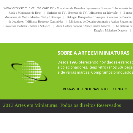
www.arteemminiaturas.com.br -
Miniaturas de Desenhos Japoneses e Bonecos Colecionáveis A
Rock e Miniaturas de Rock
|
Seriados de TV / Bonecos da TV / Miniaturas da Televisão
|
Boneco 
Miniaturas de Motos Maisto / Welly / Bburago
|
Bakugan Brinquedos / Bakugan Guerreiros da Batalha
de Jogadores / Militares Bonecos/ Caminhões
|
Miniaturas de Desenho Animado e Action Figures no 
Cavaleiros medieval / Safari e Schleich
|
Anne Geddes bonecas / Anne Guedes bonecas
|
Miniaturas de 
Dragão / Mcfarlane Dragons
|
SOBRE A ARTE EM MINIATURAS
Desde 1995 oferecendo novidades e rarida
e colecionadores. Itens retro (anos 80), pe
e de várias marcas. Compramos brinquedos 
REGRAS DE FUNCIONAMENTO
CONTATO
2013 Artes em Miniaturas. Todos os direitos Reservados