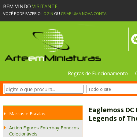
BEM VINDO
VISITANTE,
VOCÊ PODE FAZER O
LOGIN
OU
CRIAR UMA NOVA CONTA
Regras de Funcionamento
Eaglemoss DC 
Marcas e Escalas
Legends of Th
Action Figures Enterbay Bonecos
Colecionáveis