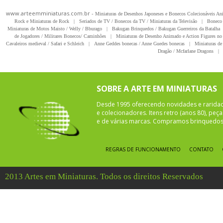
www.arteemminiaturas.com.br -
Miniaturas de Desenhos Japoneses e Bonecos Colecionáveis A
Rock e Miniaturas de Rock
|
Seriados de TV / Bonecos da TV / Miniaturas da Televisão
|
Boneco 
Miniaturas de Motos Maisto / Welly / Bburago
|
Bakugan Brinquedos / Bakugan Guerreiros da Batalha
de Jogadores / Militares Bonecos/ Caminhões
|
Miniaturas de Desenho Animado e Action Figures no 
Cavaleiros medieval / Safari e Schleich
|
Anne Geddes bonecas / Anne Guedes bonecas
|
Miniaturas de 
Dragão / Mcfarlane Dragons
|
SOBRE A ARTE EM MINIATURAS
Desde 1995 oferecendo novidades e rarida
e colecionadores. Itens retro (anos 80), pe
e de várias marcas. Compramos brinquedos 
REGRAS DE FUNCIONAMENTO
CONTATO
2013 Artes em Miniaturas. Todos os direitos Reservados