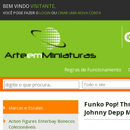
BEM VINDO
VISITANTE,
VOCÊ PODE FAZER O
LOGIN
OU
CRIAR UMA NOVA CONTA
Regras de Funcionamento
Funko Pop! Th
Marcas e Escalas
Johnny Depp M
Action Figures Enterbay Bonecos
Colecionáveis