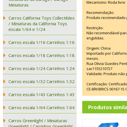
Mecanismo: Roda livre
Miniaturas
Recomendação:
Carros California Toys Collectibles
Produto recomendado p
/ Miniaturas da California Toys
Restrição:
escala 1/64 e 1/24
Não recomendável para
engolidas.
Carros escala 1/16 Carrinhos 1:16
Origem: China
Importado por Californi
Carros escala 1/18 Carrinhos 1:18
meses.
Rua Olivia Guedes Pent
Carros escala 1/24 Carrinhos 1:24
sac1155210727
Validade: Produto não p
Carros escala 1/32 Carrinhos 1:32
Certificação: Certifica
CE-BRI/BRICS 00167-15
Carros escala 1/43 Carrinhos 1:43
Produtos simil
Carros escala 1/64 Carrinhos 1:64
Carros Greenlight / Miniaturas
Greenlight / Carrinhos Greenlight