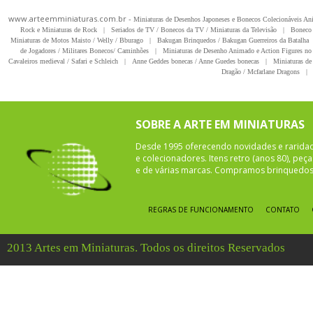
www.arteemminiaturas.com.br -
Miniaturas de Desenhos Japoneses e Bonecos Colecionáveis A
Rock e Miniaturas de Rock
|
Seriados de TV / Bonecos da TV / Miniaturas da Televisão
|
Boneco 
Miniaturas de Motos Maisto / Welly / Bburago
|
Bakugan Brinquedos / Bakugan Guerreiros da Batalha
de Jogadores / Militares Bonecos/ Caminhões
|
Miniaturas de Desenho Animado e Action Figures no 
Cavaleiros medieval / Safari e Schleich
|
Anne Geddes bonecas / Anne Guedes bonecas
|
Miniaturas de 
Dragão / Mcfarlane Dragons
|
SOBRE A ARTE EM MINIATURAS
Desde 1995 oferecendo novidades e rarida
e colecionadores. Itens retro (anos 80), pe
e de várias marcas. Compramos brinquedos 
REGRAS DE FUNCIONAMENTO
CONTATO
2013 Artes em Miniaturas. Todos os direitos Reservados