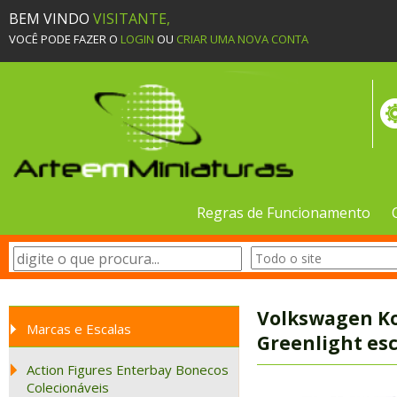
BEM VINDO
VISITANTE,
VOCÊ PODE FAZER O
LOGIN
OU
CRIAR UMA NOVA CONTA
Regras de Funcionamento
Volkswagen Ko
Marcas e Escalas
Greenlight es
Action Figures Enterbay Bonecos
Colecionáveis