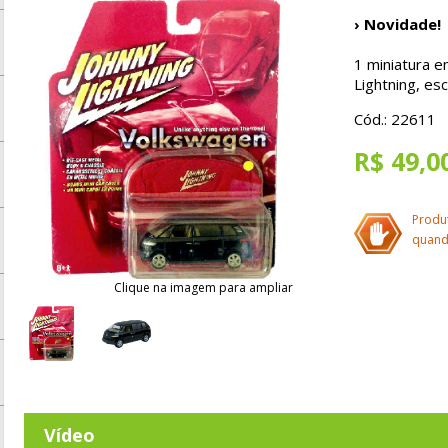
› Novidade!
1 miniatura e
Lightning, es
Cód.: 22611
R$ 49,0
Produ
quand
Clique na imagem para ampliar
Vídeo