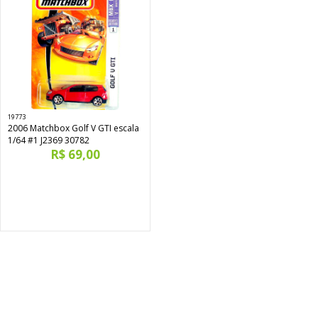
19773
2006 Matchbox Golf V GTI escala
1/64 #1 J2369 30782
R$ 69,00