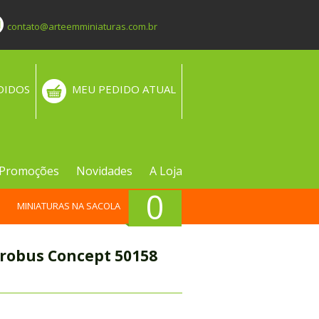
contato@arteemminiaturas.com.br
DIDOS
MEU PEDIDO ATUAL
Promoções
Novidades
A Loja
0
MINIATURAS NA SACOLA
robus Concept 50158