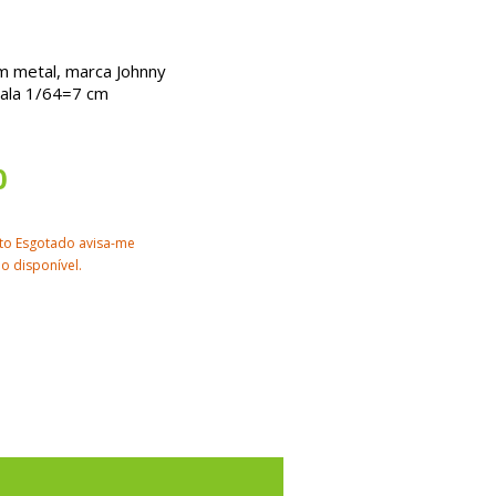
m metal, marca Johnny
cala 1/64=7 cm
0
to Esgotado avisa-me
o disponível.