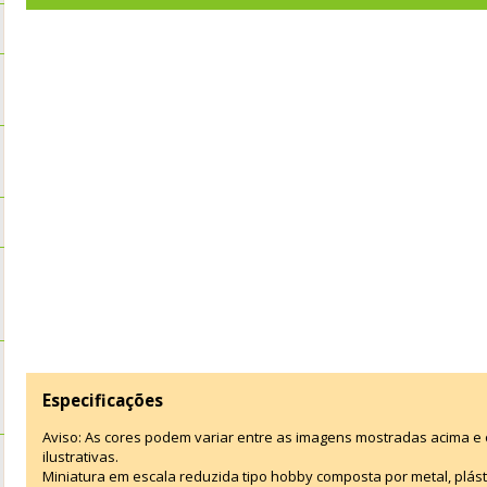
Especificações
Aviso: As cores podem variar entre as imagens mostradas acima 
ilustrativas.
Miniatura em escala reduzida tipo hobby composta por metal, plástic