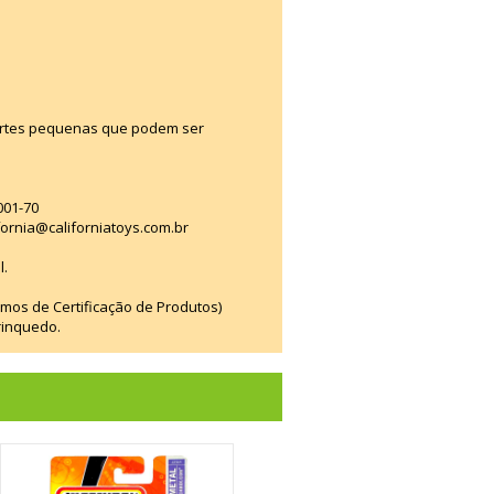
artes pequenas que podem ser
001-70
fornia@californiatoys.com.br
l.
smos de Certificação de Produtos)
rinquedo.