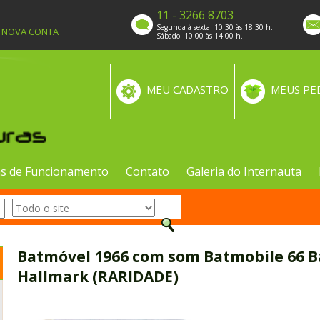
11 - 3266 8703
Segunda à sexta: 10:30 às 18:30 h.
A NOVA CONTA
Sábado: 10:00 às 14:00 h.
MEU CADASTRO
MEUS PE
s de Funcionamento
Contato
Galeria do Internauta
Batmóvel 1966 com som Batmobile 66
Hallmark (RARIDADE)