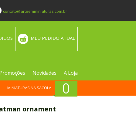
contato@arteemminiaturas.com.br
DIDOS
MEU PEDIDO ATUAL
Promoções
Novidades
A Loja
0
MINIATURAS NA SACOLA
 Batman ornament