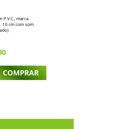
m P.V.C., marca
m. 10 cm com som
iado)
00