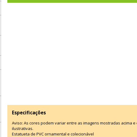
Especificações
Aviso: As cores podem variar entre as imagens mostradas acima 
ilustrativas.
Estatueta de PVC ornamental e colecionável