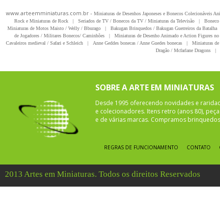
www.arteemminiaturas.com.br -
Miniaturas de Desenhos Japoneses e Bonecos Colecionáveis A
Rock e Miniaturas de Rock
|
Seriados de TV / Bonecos da TV / Miniaturas da Televisão
|
Boneco 
Miniaturas de Motos Maisto / Welly / Bburago
|
Bakugan Brinquedos / Bakugan Guerreiros da Batalha
de Jogadores / Militares Bonecos/ Caminhões
|
Miniaturas de Desenho Animado e Action Figures no 
Cavaleiros medieval / Safari e Schleich
|
Anne Geddes bonecas / Anne Guedes bonecas
|
Miniaturas de 
Dragão / Mcfarlane Dragons
|
SOBRE A ARTE EM MINIATURAS
Desde 1995 oferecendo novidades e rarida
e colecionadores. Itens retro (anos 80), pe
e de várias marcas. Compramos brinquedos 
REGRAS DE FUNCIONAMENTO
CONTATO
2013 Artes em Miniaturas. Todos os direitos Reservados