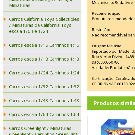
Mecanismo: Roda livre
Miniaturas
Recomendação:
Carros California Toys Collectibles
Produto recomendado pa
/ Miniaturas da California Toys
Restrição:
escala 1/64 e 1/24
Não recomendável para
Carros escala 1/16 Carrinhos 1:16
Origem: Malásia
Importado por Mattel d
Rua Verbo Divino, 1488
Carros escala 1/18 Carrinhos 1:18
sac0800550780
Validade: Produto não p
Carros escala 1/24 Carrinhos 1:24
Certificação: Certifica
CE-BRI/INNAC 00128-02
Carros escala 1/32 Carrinhos 1:32
Carros escala 1/43 Carrinhos 1:43
Produtos simil
Carros escala 1/64 Carrinhos 1:64
Carros Greenlight / Miniaturas
Greenlight / Carrinhos Greenlight