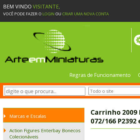
BEM VINDO
VISITANTE,
VOCÊ PODE FAZER O
LOGIN
OU
CRIAR UMA NOVA CONTA
Regras de Funcionamento
Carrinho 2009 
Marcas e Escalas
072/166 P2392 
Action Figures Enterbay Bonecos
Colecionáveis