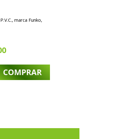
.V.C., marca Funko,
00