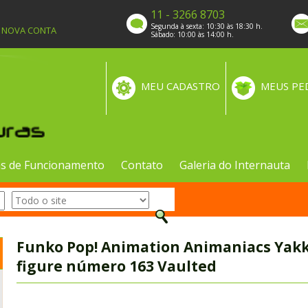
11 - 3266 8703
Segunda à sexta: 10:30 às 18:30 h.
A NOVA CONTA
Sábado: 10:00 às 14:00 h.
MEU CADASTRO
MEUS PE
s de Funcionamento
Contato
Galeria do Internauta
Funko Pop! Animation Animaniacs Yakk
figure número 163 Vaulted