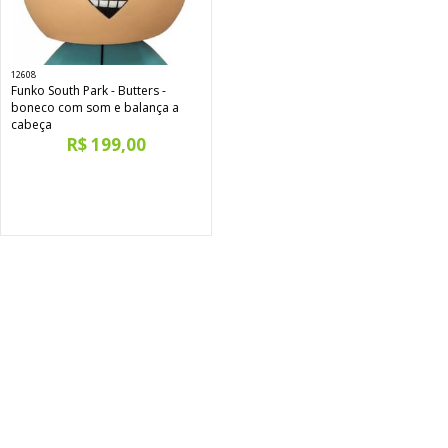
12608
Funko South Park - Butters -
boneco com som e balança a
cabeça
R$ 199,00