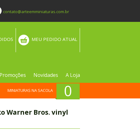
contato@arteemminiaturas.com.br
DIDOS
MEU PEDIDO ATUAL
Promoções
Novidades
A Loja
0
MINIATURAS NA SACOLA
o Warner Bros. vinyl