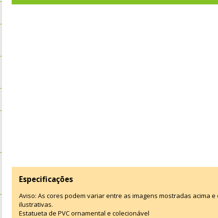
Especificações
Aviso: As cores podem variar entre as imagens mostradas acima 
ilustrativas.
Estatueta de PVC ornamental e colecionável