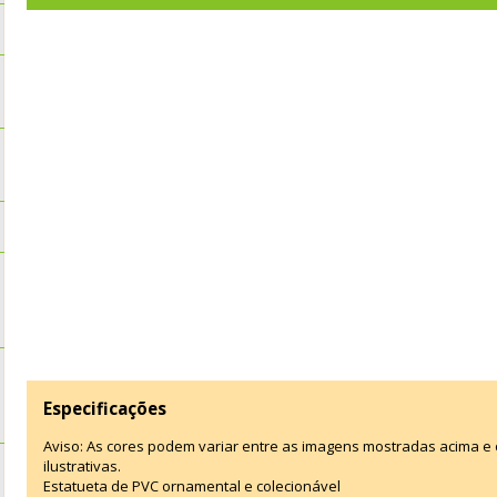
Especificações
Aviso: As cores podem variar entre as imagens mostradas acima 
ilustrativas.
Estatueta de PVC ornamental e colecionável