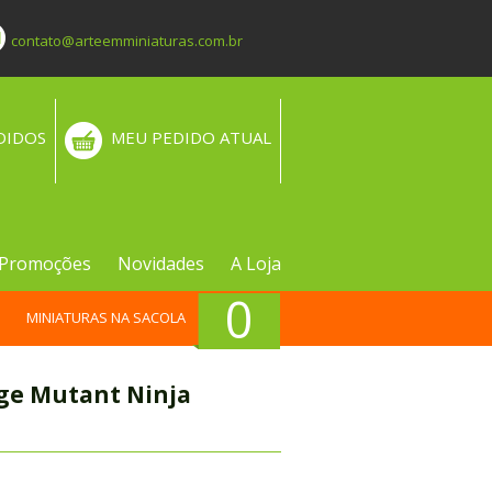
contato@arteemminiaturas.com.br
DIDOS
MEU PEDIDO ATUAL
Promoções
Novidades
A Loja
0
MINIATURAS NA SACOLA
ge Mutant Ninja