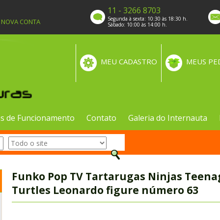
11 - 3266 8703
Segunda à sexta: 10:30 às 18:30 h.
A NOVA CONTA
Sábado: 10:00 às 14:00 h.
MEU CADASTRO
MEUS PE
s de Funcionamento
Contato
Galeria do Internauta
Funko Pop TV Tartarugas Ninjas Teena
Turtles Leonardo figure número 63