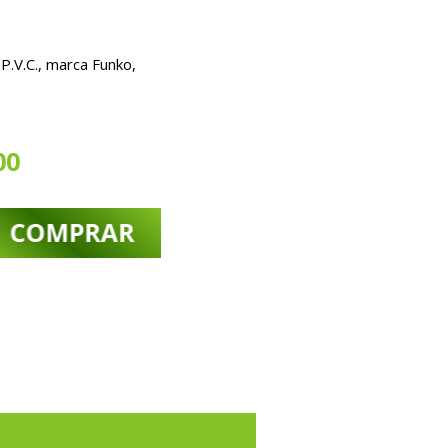
.V.C., marca Funko,
00