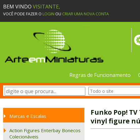
BEM VINDO
VISITANTE,
VOCÊ PODE FAZER O
LOGIN
OU
CRIAR UMA NOVA CONTA
Regras de Funcionamento
Funko Pop! TV 
Marcas e Escalas
vinyl figure 
Action Figures Enterbay Bonecos
Colecionáveis