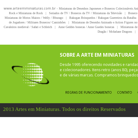
www.arteemminiaturas.com.br -
Miniaturas de Desenhos Japoneses e Bonecos Colecionáveis A
Rock e Miniaturas de Rock
|
Seriados de TV / Bonecos da TV / Miniaturas da Televisão
|
Boneco 
Miniaturas de Motos Maisto / Welly / Bburago
|
Bakugan Brinquedos / Bakugan Guerreiros da Batalha
de Jogadores / Militares Bonecos/ Caminhões
|
Miniaturas de Desenho Animado e Action Figures no 
Cavaleiros medieval / Safari e Schleich
|
Anne Geddes bonecas / Anne Guedes bonecas
|
Miniaturas de 
Dragão / Mcfarlane Dragons
|
SOBRE A ARTE EM MINIATURAS
Desde 1995 oferecendo novidades e rarida
e colecionadores. Itens retro (anos 80), pe
e de várias marcas. Compramos brinquedos 
REGRAS DE FUNCIONAMENTO
CONTATO
2013 Artes em Miniaturas. Todos os direitos Reservados