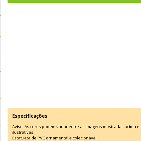
Especificações
Aviso: As cores podem variar entre as imagens mostradas acima 
ilustrativas.
Estatueta de PVC ornamental e colecionável