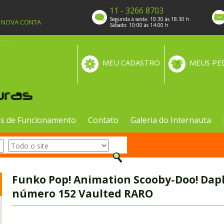
11 - 3266 8703
Segunda à sexta: 10:30 às 18:30 h.
A NOVA CONTA
Sábado: 10:00 às 14:00 h.
MEU CADASTRO
MEUS PE
s de Funcionamento
Contato
Galeria do Internauta
Funko Pop! Animation Scooby-Doo! Daph
número 152 Vaulted RARO