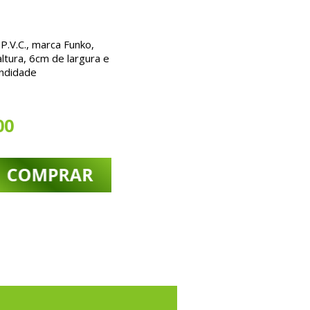
.V.C., marca Funko,
ltura, 6
cm de largura e
ndidade
00