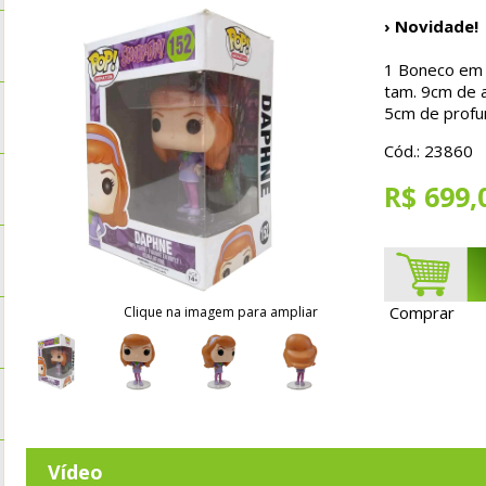
› Novidade!
1 Boneco em P
tam. 9cm de a
5
cm de profu
Cód.: 23860
R$ 699,
Comprar
Clique na imagem para ampliar
Vídeo