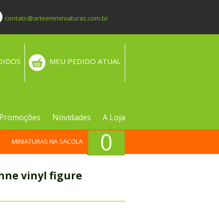
contato@arteemminiaturas.com.br
DIDOS
MEU PEDIDO ATUAL
Promoções
Novidades
A Loja
0
MINIATURAS NA SACOLA
ne vinyl figure