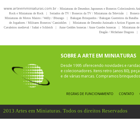
www.arteemminiaturas.com.br -
Miniaturas de Desenhos Japoneses e Bonecos Colecionáveis A
Rock e Miniaturas de Rock
|
Seriados de TV / Bonecos da TV / Miniaturas da Televisão
|
Boneco 
Miniaturas de Motos Maisto / Welly / Bburago
|
Bakugan Brinquedos / Bakugan Guerreiros da Batalha
de Jogadores / Militares Bonecos/ Caminhões
|
Miniaturas de Desenho Animado e Action Figures no 
Cavaleiros medieval / Safari e Schleich
|
Anne Geddes bonecas / Anne Guedes bonecas
|
Miniaturas de 
Dragão / Mcfarlane Dragons
|
SOBRE A ARTE EM MINIATURAS
Desde 1995 oferecendo novidades e rarida
e colecionadores. Itens retro (anos 80), pe
e de várias marcas. Compramos brinquedos 
REGRAS DE FUNCIONAMENTO
CONTATO
2013 Artes em Miniaturas. Todos os direitos Reservados