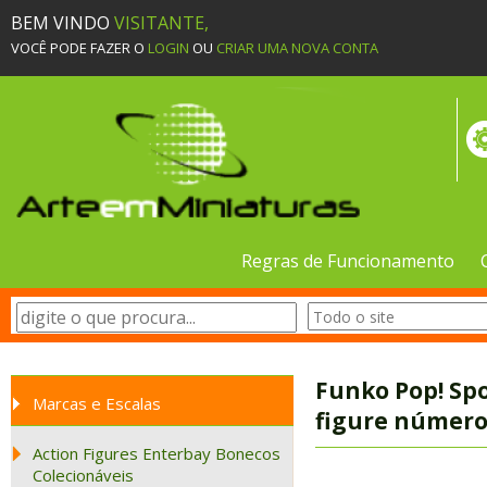
BEM VINDO
VISITANTE,
VOCÊ PODE FAZER O
LOGIN
OU
CRIAR UMA NOVA CONTA
Regras de Funcionamento
Funko Pop! Sp
Marcas e Escalas
figure número
Action Figures Enterbay Bonecos
Colecionáveis