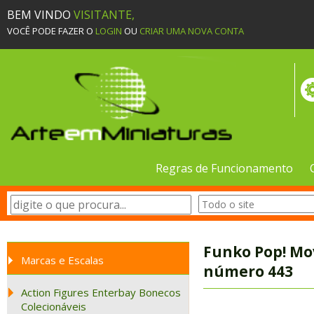
BEM VINDO
VISITANTE,
VOCÊ PODE FAZER O
LOGIN
OU
CRIAR UMA NOVA CONTA
Regras de Funcionamento
Funko Pop! Mov
Marcas e Escalas
número 443
Action Figures Enterbay Bonecos
Colecionáveis