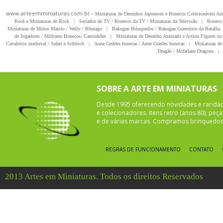
www.arteemminiaturas.com.br -
Miniaturas de Desenhos Japoneses e Bonecos Colecionáveis A
Rock e Miniaturas de Rock
|
Seriados de TV / Bonecos da TV / Miniaturas da Televisão
|
Boneco 
Miniaturas de Motos Maisto / Welly / Bburago
|
Bakugan Brinquedos / Bakugan Guerreiros da Batalha
de Jogadores / Militares Bonecos/ Caminhões
|
Miniaturas de Desenho Animado e Action Figures no 
Cavaleiros medieval / Safari e Schleich
|
Anne Geddes bonecas / Anne Guedes bonecas
|
Miniaturas de 
Dragão / Mcfarlane Dragons
|
SOBRE A ARTE EM MINIATURAS
Desde 1995 oferecendo novidades e rarida
e colecionadores. Itens retro (anos 80), pe
e de várias marcas. Compramos brinquedos 
REGRAS DE FUNCIONAMENTO
CONTATO
2013 Artes em Miniaturas. Todos os direitos Reservados