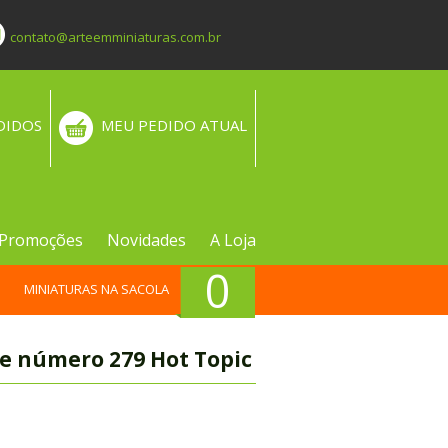
contato@arteemminiaturas.com.br
DIDOS
MEU PEDIDO ATUAL
Promoções
Novidades
A Loja
0
MINIATURAS NA SACOLA
re número 279 Hot Topic