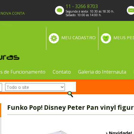
11 - 3266 8703
Segunda à sexta: 10:30 às 18:30 h.
A NOVA CONTA
Sábado: 10:00 às 14:00 h.
MEU CADASTRO
MEUS PE
s de Funcionamento
Contato
Galeria do Internauta
Funko Pop! Disney Peter Pan vinyl figu
› Novidade!