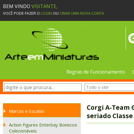
BEM VINDO
VISITANTE,
VOCÊ PODE FAZER O
LOGIN
OU
CRIAR UMA NOVA CONTA
Regras de Funcionamento
Corgi A-Team G
Marcas e Escalas
seriado Classe
Action Figures Enterbay Bonecos
Colecionáveis