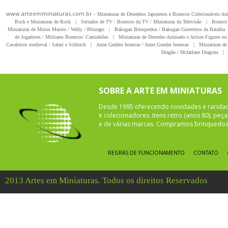
www.arteemminiaturas.com.br -
Miniaturas de Desenhos Japoneses e Bonecos Colecionáveis A
Rock e Miniaturas de Rock
|
Seriados de TV / Bonecos da TV / Miniaturas da Televisão
|
Boneco 
Miniaturas de Motos Maisto / Welly / Bburago
|
Bakugan Brinquedos / Bakugan Guerreiros da Batalha
de Jogadores / Militares Bonecos/ Caminhões
|
Miniaturas de Desenho Animado e Action Figures no 
Cavaleiros medieval / Safari e Schleich
|
Anne Geddes bonecas / Anne Guedes bonecas
|
Miniaturas de 
Dragão / Mcfarlane Dragons
|
SOBRE A ARTE EM MINIATURAS
Desde 1995 oferecendo novidades e rarida
e colecionadores. Itens retro (anos 80), pe
e de várias marcas. Compramos brinquedos 
REGRAS DE FUNCIONAMENTO
CONTATO
2013 Artes em Miniaturas. Todos os direitos Reservados