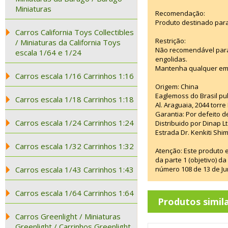
Miniaturas
Recomendação:
Produto destinado para
Carros California Toys Collectibles
Restrição:
/ Miniaturas da California Toys
Não recomendável para
escala 1/64 e 1/24
engolidas.
Mantenha qualquer emba
Carros escala 1/16 Carrinhos 1:16
Origem: China
Eaglemoss do Brasil pub
Carros escala 1/18 Carrinhos 1:18
Al. Araguaia, 2044 torre
Garantia: Por defeito d
Carros escala 1/24 Carrinhos 1:24
Distribuido por Dinap L
Estrada Dr. Kenkiti Sh
Carros escala 1/32 Carrinhos 1:32
Atenção: Este produto 
da parte 1 (objetivo) 
Carros escala 1/43 Carrinhos 1:43
número 108 de 13 de Ju
Carros escala 1/64 Carrinhos 1:64
Produtos simil
Carros Greenlight / Miniaturas
Greenlight / Carrinhos Greenlight