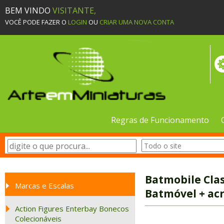
BEM VINDO
VISITANTE,
VOCÊ PODE FAZER O
LOGIN
OU
CRIAR UMA NOVA CONTA
Regras de Funcionamento
Batmobile Cla
Marcas e Escalas
Batmóvel + acr
Action Figures Enterbay Bonecos
Colecionáveis