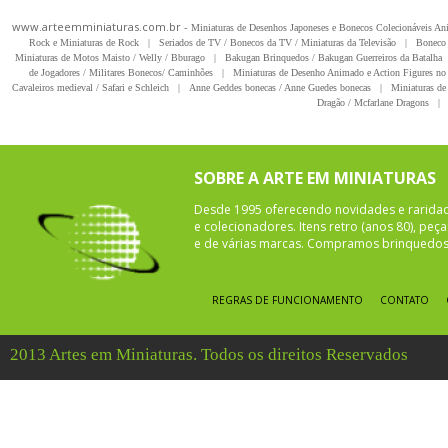
www.arteemminiaturas.com.br -
Miniaturas de Desenhos Japoneses e Bonecos Colecionáveis A
Rock e Miniaturas de Rock
|
Seriados de TV / Bonecos da TV / Miniaturas da Televisão
|
Boneco 
Miniaturas de Motos Maisto / Welly / Bburago
|
Bakugan Brinquedos / Bakugan Guerreiros da Batalha
de Jogadores / Militares Bonecos/ Caminhões
|
Miniaturas de Desenho Animado e Action Figures no 
Cavaleiros medieval / Safari e Schleich
|
Anne Geddes bonecas / Anne Guedes bonecas
|
Miniaturas de 
Dragão / Mcfarlane Dragons
|
SOBRE A ARTE EM MINIATURAS
Desde 1995 oferecendo novidades e rarida
e colecionadores. Itens retro (anos 80), pe
e de várias marcas. Compramos brinquedos 
REGRAS DE FUNCIONAMENTO
CONTATO
2013 Artes em Miniaturas. Todos os direitos Reservados